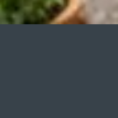
HOCHZEITSFOTOGRAF:
PREISE
Preise für Hochzeitsfotos:
Ich biete ausschließlich
Fotopakete mit einer festgelegten Arbeitszeit und
einer bestimmten Anzahl von bearbeiteten
Hochzeitsfotos zu festen Brutto-Pauschalpreisen an.
Die unter diesem Link aufgelisteten Pauschalpreise
für Hocheitsfotos sind immer aktuell und enthalten
die kompletten Kosten für den ganzen